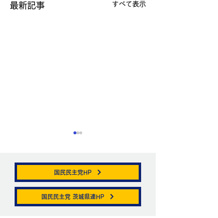
すべて表示
最新記事
国民民主党HP
帯状疱疹。
国民民主党 茨城県連HP
ニュートリノがこ