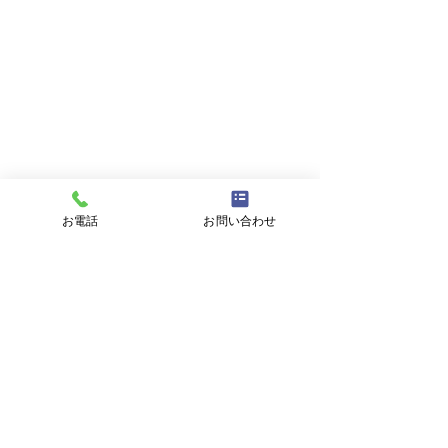
を通る。
お問い合わせ
お名前
メールアドレス
お電話
お問い合わせ
件名
メッセージ
プライバシーポリシーに同意する