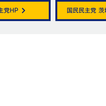
主党HP
国民民主党 茨
ニュ
お問い合
お名前
メッ
メールアドレス