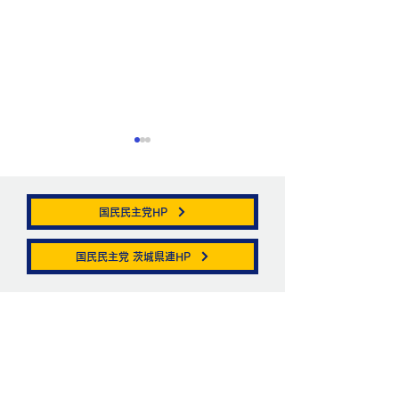
国民民主党HP
GW街宣活動。
国民民主党 茨城県連HP
ニュートリノがここ
を通る。
お問い合わせ
お名前