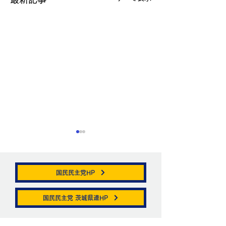
国民民主党HP
帯状疱疹。
国民民主党 茨城県連HP
ニュートリノがこ
を通る。