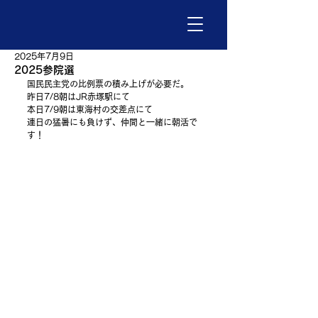
2025年7月9日
2025参院選
国民民主党の比例票の積み上げが必要だ。
昨日7/8朝はJR赤塚駅にて
本日7/9朝は東海村の交差点にて
連日の猛暑にも負けず、仲間と一緒に朝活で
す！