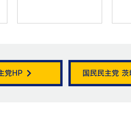
帯状疱疹。
主党HP
国民民主党 茨
ニュ
お問い合