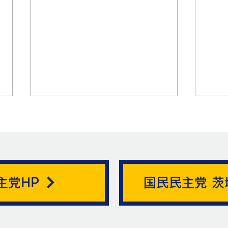
帯状疱疹。
主党HP
国民民主党 茨
ニュ