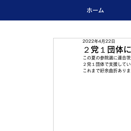
ホーム
2022年4月22日
２党１団体
この夏の参院選に連合茨
２党１団体で支援してい
これまで紆余曲折ありま