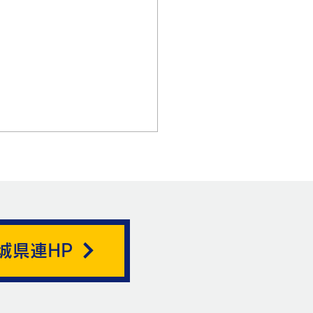
城県連HP
ートリノがここを通る。