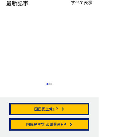
すべて表示
最新記事
国民民主党HP
帯状疱疹。
国民民主党 茨城県連HP
ニュートリノがこ