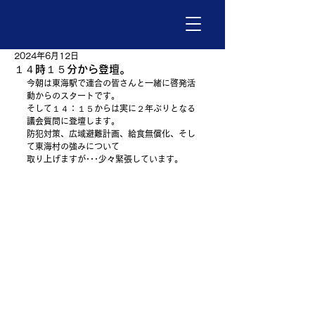
2024年6月12日
１４時１５分から登壇。
今朝は東海駅で連合の皆さんと一緒に啓発活
動からのスタートです。
そして１４：１５からは実に２年ぶりとなる
議会質問に登壇します。
防犯対策、広域避難計画、給食無償化、そし
て東海村の強みについて
取り上げますが･･･少々緊張しています。