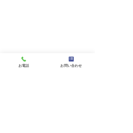
を通る。
お問い合わせ
お名前
メールアドレス
お電話
お問い合わせ
件名
メッセージ
プライバシーポリシーに同意する