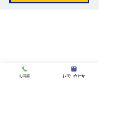
ニュートリノがこ
を通る。
お問い合わせ
お名前
メールアドレス
お電話
お問い合わせ
件名
メッセージ