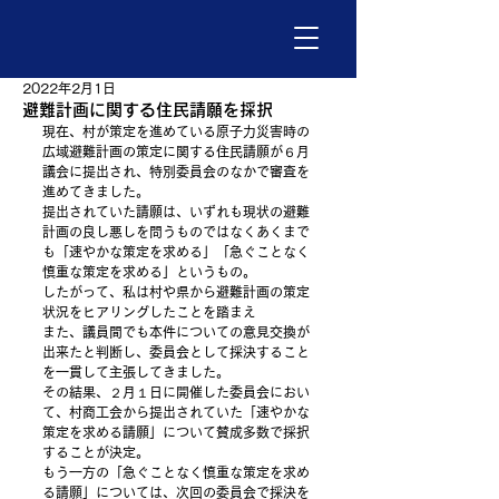
2022年2月1日
避難計画に関する住民請願を採択
現在、村が策定を進めている原子力災害時の
広域避難計画の策定に関する住民請願が６月
議会に提出され、特別委員会のなかで審査を
進めてきました。
提出されていた請願は、いずれも現状の避難
計画の良し悪しを問うものではなくあくまで
も「速やかな策定を求める」「急ぐことなく
慎重な策定を求める」というもの。
したがって、私は村や県から避難計画の策定
状況をヒアリングしたことを踏まえ
また、議員間でも本件についての意見交換が
出来たと判断し、委員会として採決すること
を一貫して主張してきました。
その結果、２月１日に開催した委員会におい
て、村商工会から提出されていた「速やかな
策定を求める請願」について賛成多数で採択
することが決定。
もう一方の「急ぐことなく慎重な策定を求め
る請願」については、次回の委員会で採決を