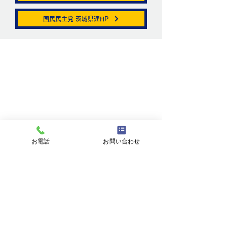
帯状疱疹。
国民民主党 茨城県連HP
ニュートリノがこ
を通る。
お問い合わせ
お名前
メールアドレス
お電話
お問い合わせ
件名
メッセージ