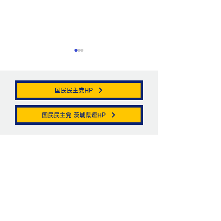
国民民主党HP
帯状疱疹。
国民民主党 茨城県連HP
ニュートリノがこ
を通る。
お問い合わせ
お名前