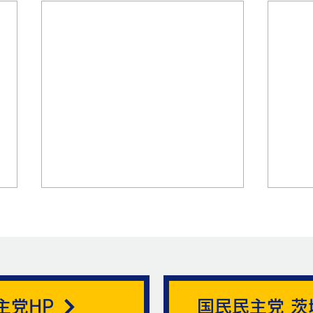
帯状疱疹。
主党HP
国民民主党 茨