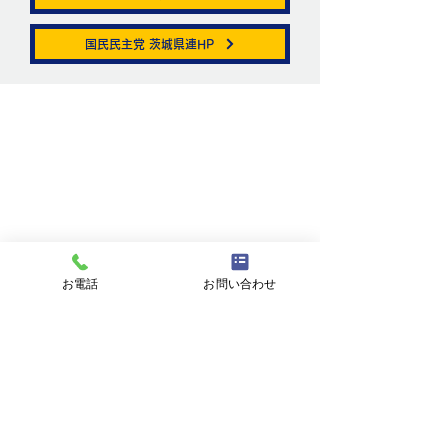
帯状疱疹。
国民民主党 茨城県連HP
ニュートリノがこ
を通る。
お問い合わせ
お名前
メールアドレス
お電話
お問い合わせ
件名
メッセージ