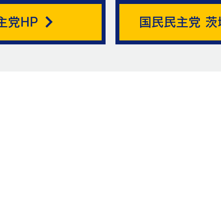
主党HP
国民民主党 茨
ニュ
お問い合
お名前
メッ
メールアドレス