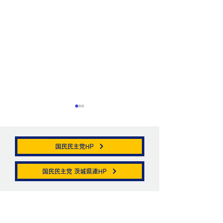
国民民主党HP
帯状疱疹。
国民民主党 茨城県連HP
ニュートリノがこ
を通る。
お問い合わせ