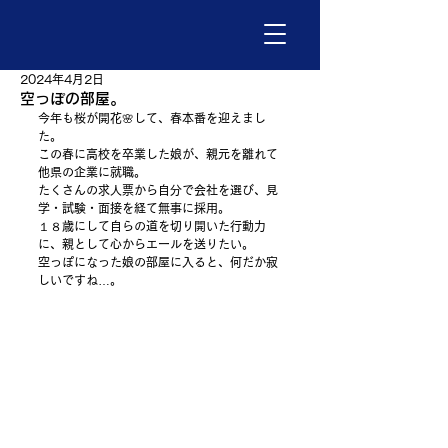
2024年4月2日
空っぽの部屋。
今年も桜が開花🌸して、春本番を迎えまし
た。
この春に高校を卒業した娘が、親元を離れて
他県の企業に就職。
たくさんの求人票から自分で会社を選び、見
学・試験・面接を経て無事に採用。
１８歳にして自らの道を切り開いた行動力
に、親として心からエールを送りたい。
空っぽになった娘の部屋に入ると、何だか寂
しいですね…。