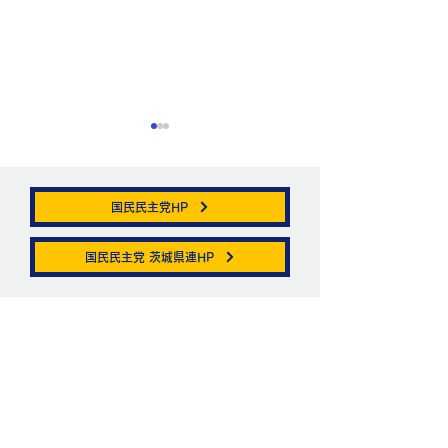
国民民主党HP
帯状疱疹。
国民民主党 茨城県連HP
ニュートリノがこ
を通る。
お問い合わせ
お名前