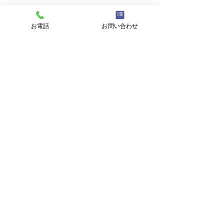
件名
お電話
お問い合わせ
メッセージ
プライバシーポリシーに同意する
プライバシーポリシーはこちら
送信
東海村議会議員
おち辰哉
OFFICIAL WEB SITE