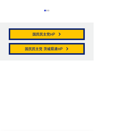
国民民主党HP
帯状疱疹。
国民民主党 茨城県連HP
ニュートリノがこ
を通る。
お問い合わせ
お名前
メールアドレス