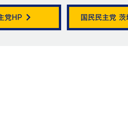
帯状疱疹。
主党HP
国民民主党 茨
ニュ
お問い合
お名前
メッ
メールアドレス