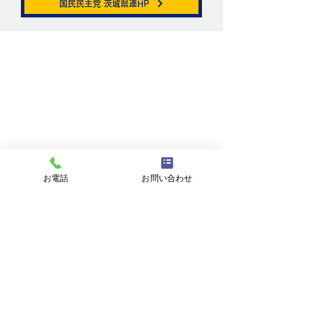
国民民主党 茨城県連HP
ニュートリノがこ
を通る。
お問い合わせ
お名前
メールアドレス
お電話
お問い合わせ
件名
メッセージ