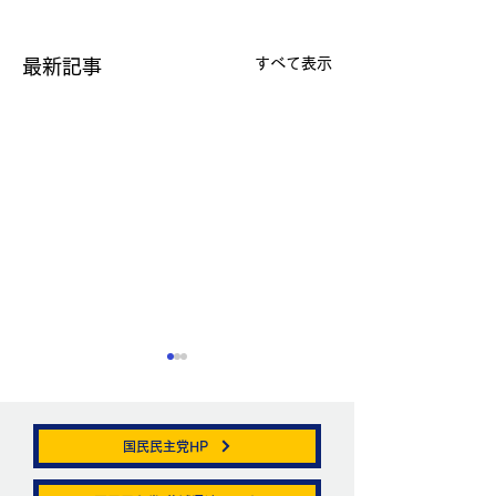
すべて表示
最新記事
国民民主党HP
帯状疱疹。