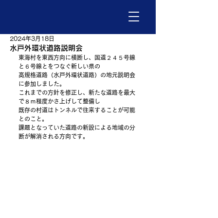
2024年3月18日
水戸外環状道路説明会
東海村を東西方向に横断し、国道２４５号線
と６号線とをつなぐ新しい県の
高規格道路（水戸外環状道路）の地元説明会
に参加しました。
これまでの方針を修正し、新たな道路を最大
で８ｍ程度かさ上げして整備し
既存の村道はトンネルで往来することが可能
とのこと。
課題となっていた道路の新設による地域の分
断が解消される方向です。