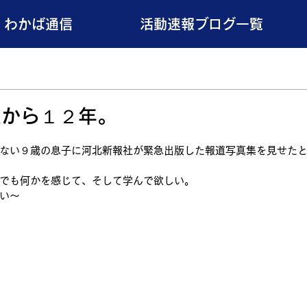
わかば通信
活動速報ブログ一覧
災から１２年。
ない９歳の息子に河北新報社が緊急出版した報道写真集を見せた
でも何かを感じて、そして学んで欲しい。
い～