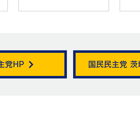
帯状疱疹。
主党HP
国民民主党 茨
ニュ
お問い合