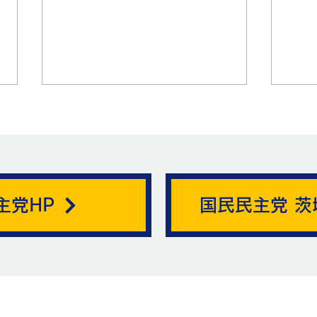
帯状疱疹。
主党HP
国民民主党 茨
ニュ