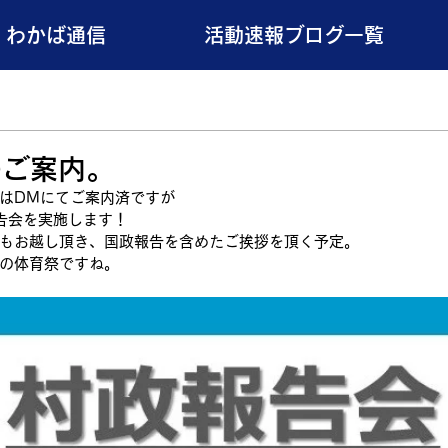
わかば通信
活動速報ブログ一覧
のご案内。
はDMにてご案内済ですが
報告会を実施します！
もお越し頂き、国政報告を含めたご挨拶を頂く予定。
の体育祭ですね。