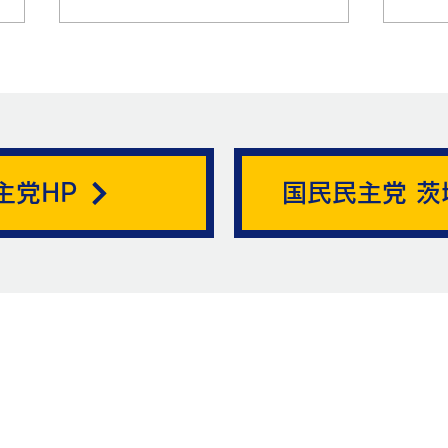
帯状疱疹。
主党HP
国民民主党 茨
ニュ
お問い合