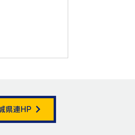
城県連HP
ートリノがここを通る。