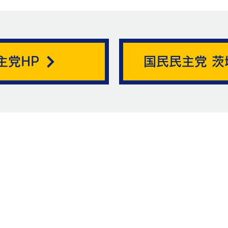
帯状疱疹。
主党HP
国民民主党 茨
ニュ
お問い合
お名前
メッ