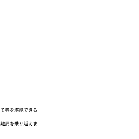
。
いて春を堪能できる
の難局を乗り越えま