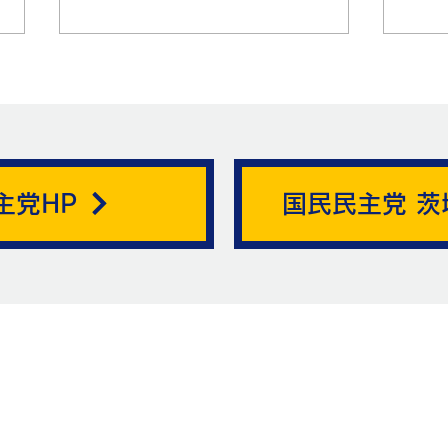
帯状疱疹。
主党HP
国民民主党 茨
ニュ
お問い合