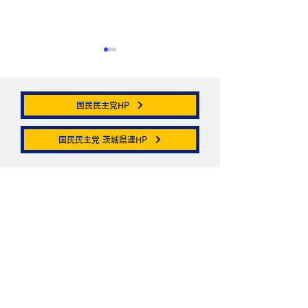
国民民主党HP
帯状疱疹。
国民民主党 茨城県連HP
ニュートリノがこ
を通る。
お問い合わせ
お名前
メールアドレス