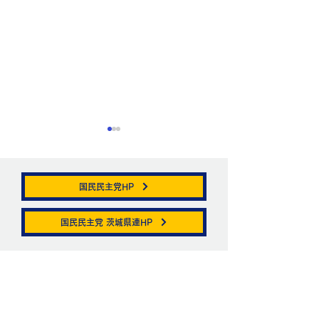
国民民主党HP
帯状疱疹。
国民民主党 茨城県連HP
ニュートリノがこ
を通る。
お問い合わせ