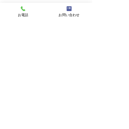
件名
お電話
お問い合わせ
メッセージ
プライバシーポリシーに同意する
プライバシーポリシーはこちら
送信
東海村議会議員
おち辰哉
OFFICIAL WEB SITE