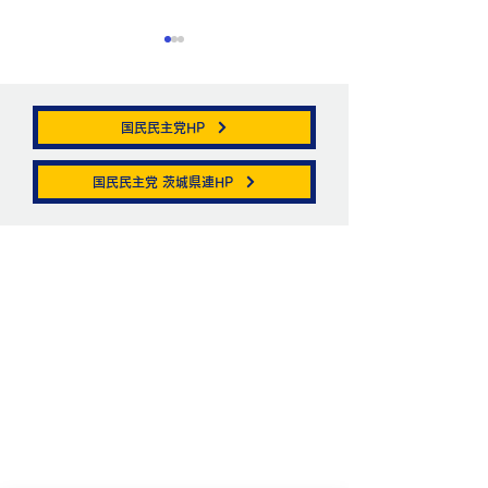
国民民主党HP
帯状疱疹。
国民民主党 茨城県連HP
ニュートリノがこ
を通る。
お問い合わせ
お名前
メールアドレス