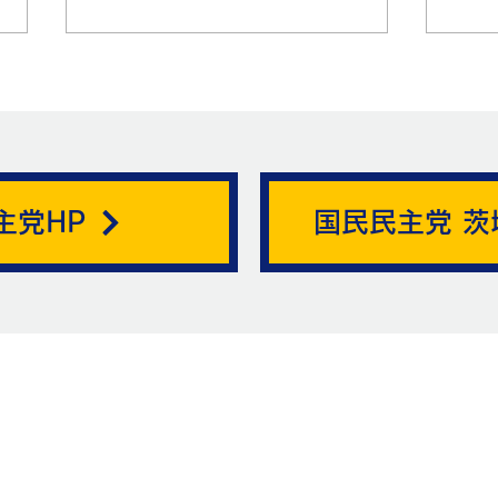
帯状疱疹。
主党HP
国民民主党 茨
ニュ
お問い合