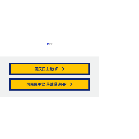
国民民主党HP
帯状疱疹。
国民民主党 茨城県連HP
ニュートリノがこ
を通る。
お問い合わせ
お名前