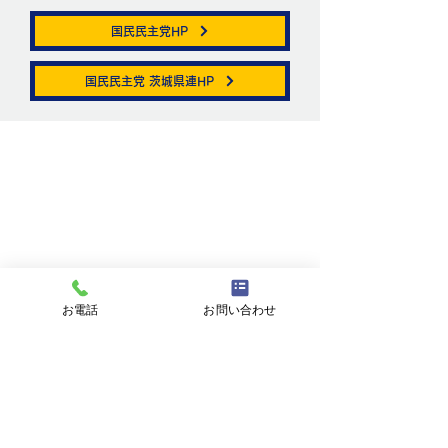
国民民主党HP
帯状疱疹。
国民民主党 茨城県連HP
ニュートリノがこ
を通る。
お問い合わせ
お名前
お電話
お問い合わせ
メールアドレス
件名
メッセージ