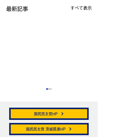
すべて表示
最新記事
国民民主党HP
帯状疱疹。
国民民主党 茨城県連HP
ニュートリノがこ