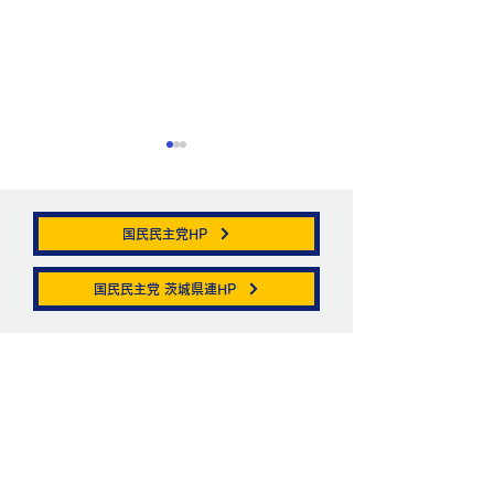
国民民主党HP
帯状疱疹。
国民民主党 茨城県連HP
ニュートリノがこ
を通る。
お問い合わせ
お名前