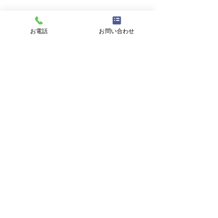
件名
お電話
お問い合わせ
メッセージ
プライバシーポリシーに同意する
プライバシーポリシーはこちら
送信
東海村議会議員
おち辰哉
OFFICIAL WEB SITE