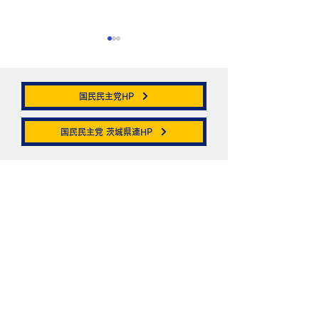
国民民主党HP
帯状疱疹。
国民民主党 茨城県連HP
ニュートリノがこ
を通る。
お問い合わせ
お名前
メールアドレス