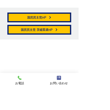
国民民主党HP
帯状疱疹。
国民民主党 茨城県連HP
ニュートリノがこ
を通る。
お問い合わせ
お名前
お電話
お問い合わせ
メールアドレス
件名