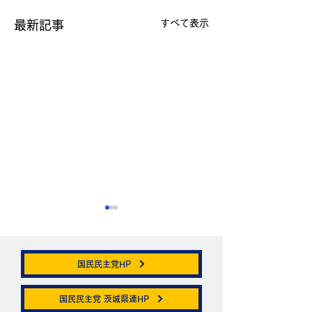
すべて表示
最新記事
国民民主党HP
帯状疱疹。
国民民主党 茨城県連HP
ニュートリノがこ