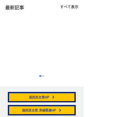
すべて表示
最新記事
国民民主党HP
帯状疱疹。
国民民主党 茨城県連HP
ニュートリノがこ