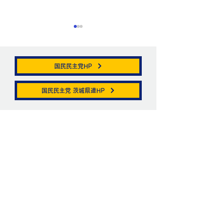
国民民主党HP
帯状疱疹。
国民民主党 茨城県連HP
ニュートリノがこ
を通る。
お問い合わせ
お名前
メールアドレス