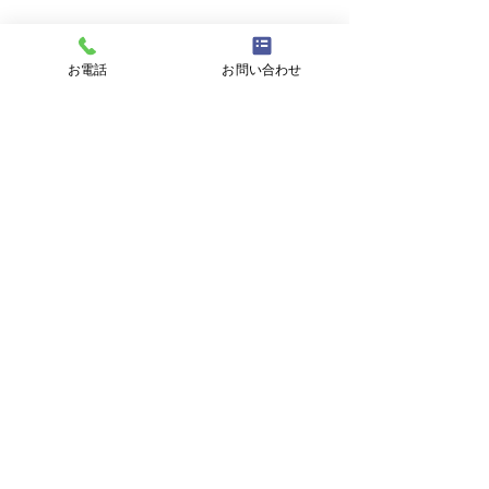
件名
お電話
お問い合わせ
メッセージ
プライバシーポリシーに同意する
プライバシーポリシーはこちら
送信
東海村議会議員
おち辰哉
OFFICIAL WEB SITE