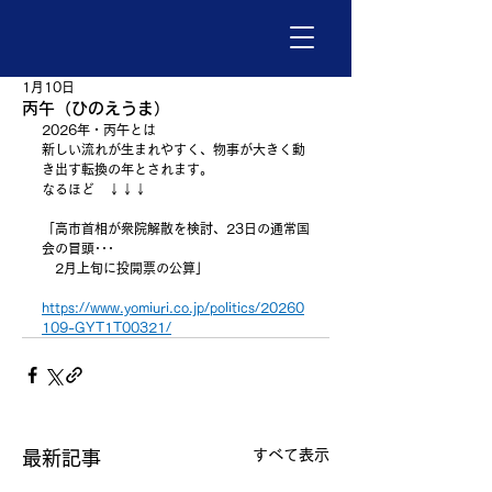
1月10日
丙午（ひのえうま）
2026年・丙午とは
新しい流れが生まれやすく、物事が大きく動
き出す転換の年とされます。
なるほど　↓↓↓
「高市首相が衆院解散を検討、23日の通常国
会の冒頭･･･
　2月上旬に投開票の公算」
https://www.yomiuri.co.jp/politics/20260
109-GYT1T00321/
すべて表示
最新記事