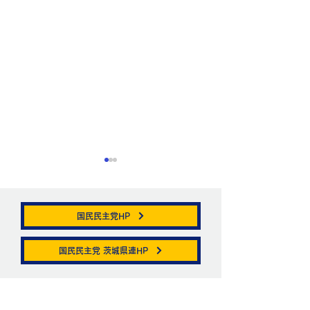
国民民主党HP
帯状疱疹。
国民民主党 茨城県連HP
ニュートリノがこ
を通る。