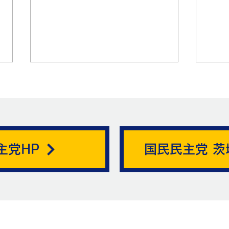
帯状疱疹。
主党HP
国民民主党 茨
ニュ