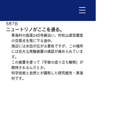
5月7日
ニュートリノがここを通る。
東海村の国道245号線沿い、村松山虚空蔵堂
の交差点を南に下る途中、
周辺には水田が広がる景色ですが、この場所
には壮大な実験装置の建設が進められていま
す。
この装置を使って「宇宙の成り立ち解明」が
期待されるんだとか。
科学技術と自然とが調和した研究都市・東海
村です。