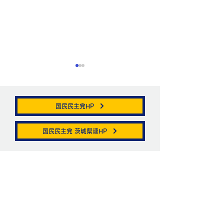
国民民主党HP
帯状疱疹。
GW街宣活動。
国民民主党 茨城県連HP
お問い合わせ
お名前