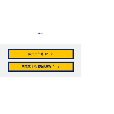
国民民主党HP
帯状疱疹。
国民民主党 茨城県連HP
ニュートリノがこ
を通る。
お問い合わせ
お名前