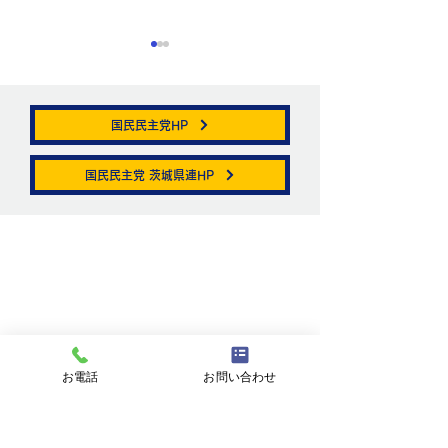
国民民主党HP
帯状疱疹。
国民民主党 茨城県連HP
ニュートリノがこ
を通る。
お問い合わせ
お名前
お電話
お問い合わせ
メールアドレス