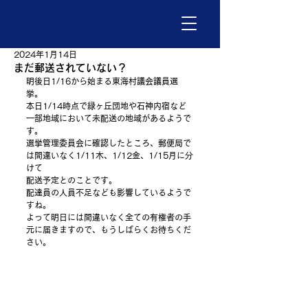
2024年1月14日
まだ郵送されていない？
明後日1/16から始まる東海村議会議員選
挙。
本日1/14時点で緑ヶ丘団地や石神内宿など
一部地域において未配送の地域があるようで
す。
選挙管理委員会に確認したところ、郵便局で
は間違いなく1/11木、1/12金、1/15月に分
けて
配送予定とのことです。
配達員の人員不足なども影響しているようで
すね。
よって明日には間違いなく全ての有権者の手
元に届きますので、もうしばらくお待ちくだ
さい。