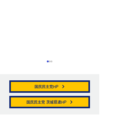
国民民主党HP
帯状疱疹。
国民民主党 茨城県連HP
ニュートリノがこ
を通る。
お問い合わせ