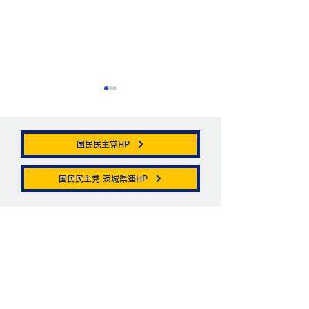
国民民主党HP
帯状疱疹。
国民民主党 茨城県連HP
ニュートリノがこ
を通る。
お問い合わせ
お名前