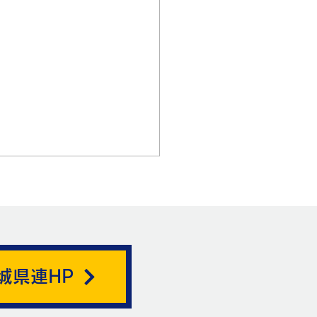
城県連HP
ートリノがここを通る。