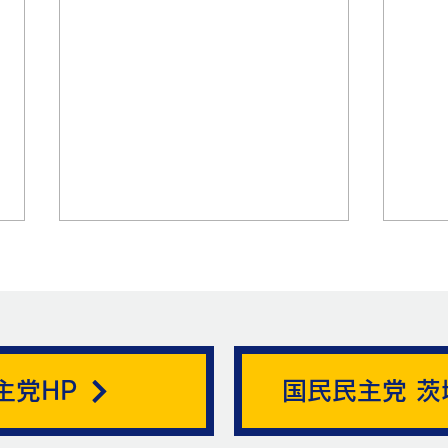
帯状疱疹。
主党HP
国民民主党 茨
ニュ