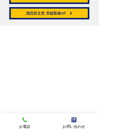
帯状疱疹。
国民民主党 茨城県連HP
ニュートリノがこ
を通る。
お問い合わせ
お名前
メールアドレス
件名
メッセージ
お電話
お問い合わせ