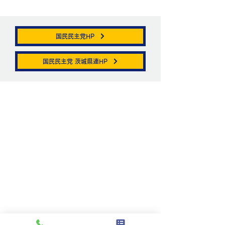
国民民主党HP
帯状疱疹。
国民民主党 茨城県連HP
ニュートリノがこ
を通る。
お問い合わせ
お名前
メールアドレス
件名