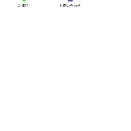
お電話
お問い合わせ
メッセージ
プライバシーポリシーに同意する
プライバシーポリシーはこちら
送信
東海村議会議員
おち辰哉
OFFICIAL WEB SITE
日立製作所労働組合 日立国分支部
〒317-0073 茨城県日立市幸町2-13-6